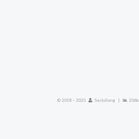
© 2018 –
2025
SecluSong
|
206k