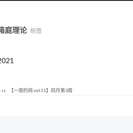
箱庭理论
标签
2021
【一周的鸽 vol.11】四月第3周
-14