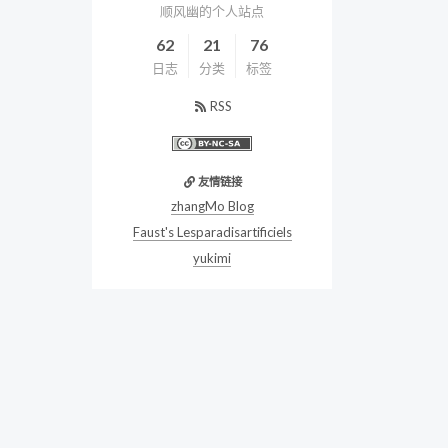
顺风幽的个人站点
62
21
76
日志
分类
标签
RSS
友情链接
zhangMo Blog
Faust's Lesparadisartificiels
yukimi