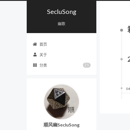
SecluSong
幽歌
首页
关于
21
分类
04
顺风幽SecluSong