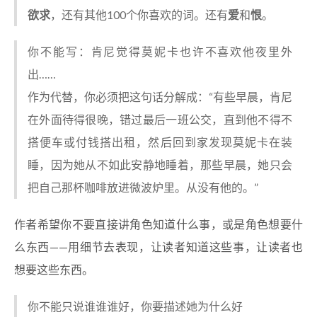
欲求
，还有其他100个你喜欢的词。还有
爱
和
恨
。
你不能写：肯尼觉得莫妮卡也许不喜欢他夜里外
出……
作为代替，你必须把这句话分解成：“有些早晨，肯尼
在外面待得很晚，错过最后一班公交，直到他不得不
搭便车或付钱搭出租，然后回到家发现莫妮卡在装
睡，因为她从不如此安静地睡着，那些早晨，她只会
把自己那杯咖啡放进微波炉里。从没有他的。”
作者希望你不要直接讲角色知道什么事，或是角色想要什
么东西——用细节去表现，让读者知道这些事，让读者也
想要这些东西。
你不能只说谁谁谁好，你要描述她为什么好