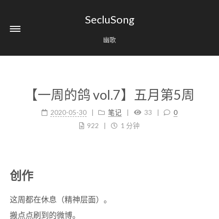
SecluSong
幽歌
【一周的鸽 vol.7】五月第5周
2020-05-30
笔记
33
0
922
1 分钟
创作
这周都在休息（精神层面）。
搬点点刷到的微博。