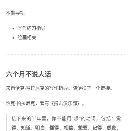
本期导视
写作练习指导
绘画相关
六个月不说人话
来自恰克·帕拉尼克的写作指导。随便搜了一个
链接
。
恰克·帕拉尼克，著有《搏击俱乐部》。
接下来的半年里，你不能用“想”的动词，包括：
觉
得
，
知道
，
明白
，
懂得
，
相信
，
想要
，
记得
，
想象
，