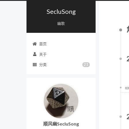
SecluSong
幽歌
首页
关于
21
分类
03
顺风幽SecluSong