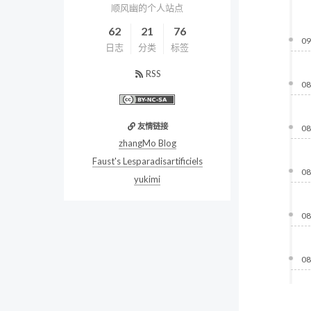
顺风幽的个人站点
62
21
76
09
日志
分类
标签
RSS
08
友情链接
08
zhangMo Blog
Faust's Lesparadisartificiels
08
yukimi
08
08