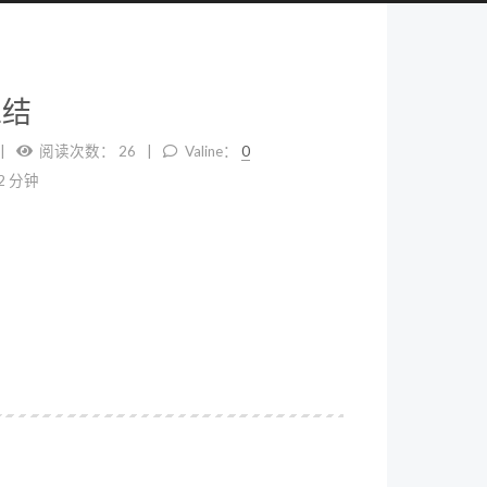
总结
阅读次数：
26
Valine：
0
2 分钟