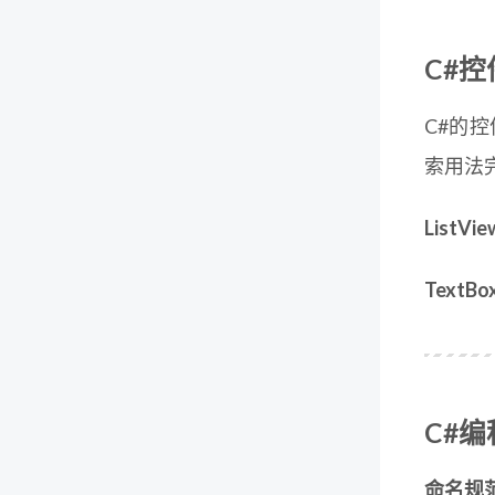
C#
C#的
索用法
ListV
Text
C#
命名规