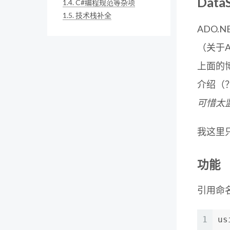
Dat
1.4.
C#编程规范等杂项
1.5.
技术栈补全
ADO.
（关于A
上面的
介绍（
可惜太
我这里
功能
引用命
1
us