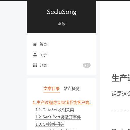
SecluSong
幽歌
首页
关于
21
分类
生产
文章目录
站点概览
话是这
1.
生产过程防呆纠错系统客户端的开发总结
1.1.
DataSet及相关类
1.2.
SerialPort类及其事件
1.3.
C#控件相关