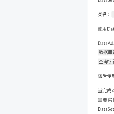
DataS
类名：
使用Da
Data
数据库
查询字
随后使
当完成对
需要实例
Data