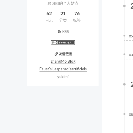
顺风幽的个人站点
62
21
76
日志
分类
标签
RSS
05
友情链接
03
zhangMo Blog
Faust's Lesparadisartificiels
yukimi
08