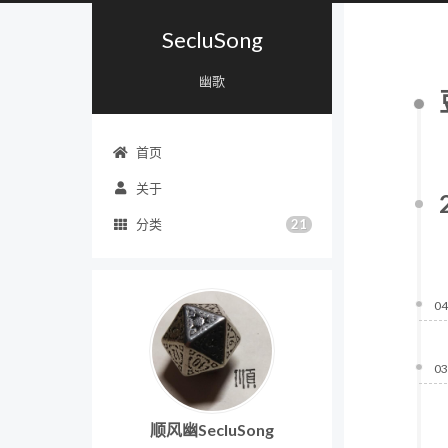
SecluSong
幽歌
首页
关于
21
分类
04
03
顺风幽SecluSong